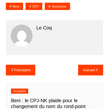
Beni
CPJ
Jeunesse
Le Coq
Navigation
Précédent
Suivant
de
l’article
Actualité
Beni : le CPJ-NK plaide pour le
changement du nom du rond-point